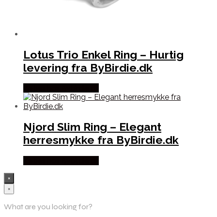
Lotus Trio Enkel Ring – Hurtig
levering fra ByBirdie.dk
Købes hos Bybirdie.dk
Njord Slim Ring – Elegant
herresmykke fra ByBirdie.dk
Købes hos Bybirdie.dk
×
×
What are you looking for?