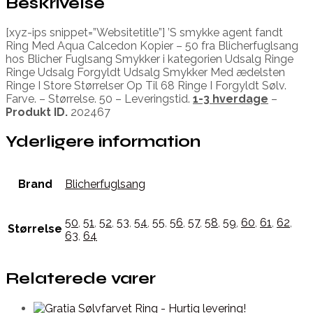
Beskrivelse
[xyz-ips snippet=”Websitetitle”] ’S smykke agent fandt
Ring Med Aqua Calcedon Kopier – 50 fra Blicherfuglsang
hos Blicher Fuglsang Smykker i kategorien Udsalg Ringe
Ringe Udsalg Forgyldt Udsalg Smykker Med ædelsten
Ringe I Store Størrelser Op Til 68 Ringe I Forgyldt Sølv.
Farve. – Størrelse. 50 – Leveringstid.
1-3 hverdage
–
Produkt ID.
202467
Yderligere information
Brand
Blicherfuglsang
50
,
51
,
52
,
53
,
54
,
55
,
56
,
57
,
58
,
59
,
60
,
61
,
62
,
Størrelse
63
,
64
Relaterede varer