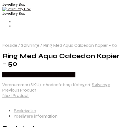
Jewellery Box
Jewellery Box
Forside
/
Sølvringe
/
Ring Med Aqua Calcedon Kopier – 50
Ring Med Aqua Calcedon Kopier
– 50
Købes hos Blicher Fuglsang Smykker
Varenummer (SKU):
06cdecfebc91
Kategori:
Sølvringe
Previous Product
Next Product
Beskrivelse
Yderligere information