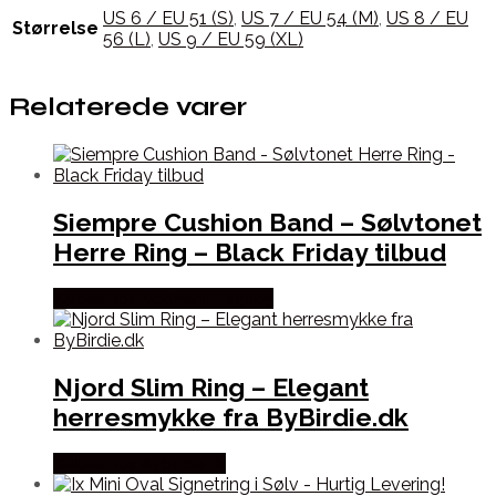
US 6 / EU 51 (S)
,
US 7 / EU 54 (M)
,
US 8 / EU
Størrelse
56 (L)
,
US 9 / EU 59 (XL)
Relaterede varer
Siempre Cushion Band – Sølvtonet
Herre Ring – Black Friday tilbud
Købes hos Northern Legacy
Njord Slim Ring – Elegant
herresmykke fra ByBirdie.dk
Købes hos Bybirdie.dk