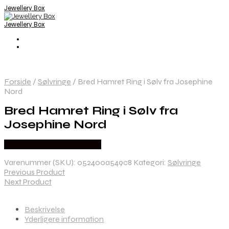
Jewellery Box
Jewellery Box
Forside
/
Sølvringe
/
Bred Hamret Ring i Sølv fra Josephine
Nord
Bred Hamret Ring i Sølv fra
Josephine Nord
Købes hos Josephine Nord
Varenummer (SKU):
052400a549c8
Kategori:
Sølvringe
Previous Product
Next Product
Beskrivelse
Yderligere information