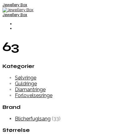
Jewellery Box
Jewellery Box
63
Kategorier
Sølvringe
Guldringe
Diamantringe
Forlovelsesringe
Brand
Blicherfuglsang
(33)
Størrelse