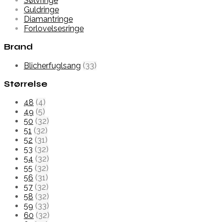
Sølvringe
Guldringe
Diamantringe
Forlovelsesringe
Brand
Blicherfuglsang
(33)
Størrelse
48
(4)
49
(5)
50
(32)
51
(32)
52
(31)
53
(32)
54
(32)
55
(32)
56
(31)
57
(32)
58
(32)
59
(33)
60
(32)