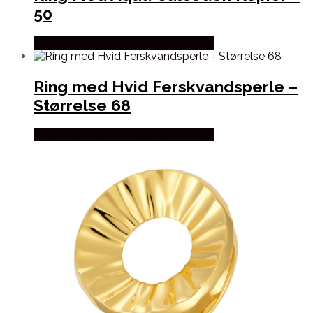
50
Købes hos Blicher Fuglsang Smykker
Ring med Hvid Ferskvandsperle –
Størrelse 68
Købes hos Blicher Fuglsang Smykker