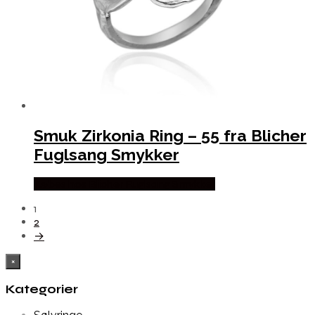
Smuk Zirkonia Ring – 55 fra Blicher
Fuglsang Smykker
Købes hos Blicher Fuglsang Smykker
1
2
→
×
Kategorier