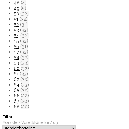
48
(4)
49
(5)
50
(32)
51
(32)
52
(31)
53
(32)
54
(32)
55
(32)
56
(31)
57
(32)
58
(32)
59
(33)
60
(32)
61
(33)
62
(33)
64
(33)
65
(32)
66
(22)
67
(20)
68
(20)
Filter
Forside
/
Vare Størrelse
/
63