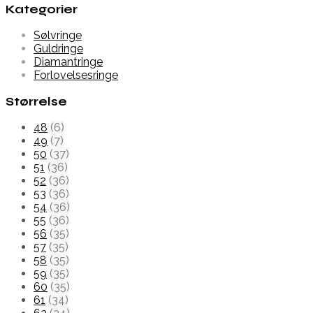
Kategorier
Sølvringe
Guldringe
Diamantringe
Forlovelsesringe
Størrelse
48
(6)
49
(7)
50
(37)
51
(36)
52
(36)
53
(36)
54
(36)
55
(36)
56
(35)
57
(35)
58
(35)
59
(35)
60
(35)
61
(34)