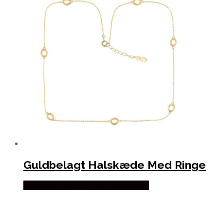
Guldbelagt Halskæde Med Ringe
Købes hos Blicher Fuglsang Smykker