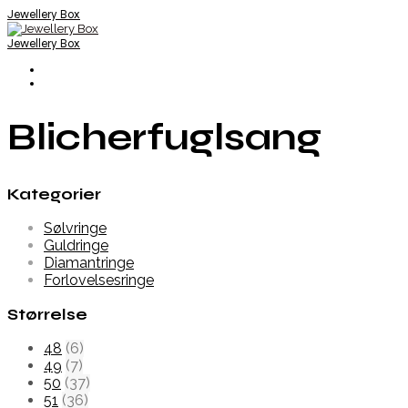
Jewellery Box
Jewellery Box
Blicherfuglsang
Kategorier
Sølvringe
Guldringe
Diamantringe
Forlovelsesringe
Størrelse
48
(6)
49
(7)
50
(37)
51
(36)