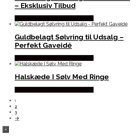
– Eksklusiv Tilbud
Købes hos Blicher Fuglsang Smykker
Guldbelagt Sølvring til Udsalg –
Perfekt Gaveidé
Købes hos Blicher Fuglsang Smykker
Halskæde I Sølv Med Ringe
Købes hos Blicher Fuglsang Smykker
1
2
3
→
×