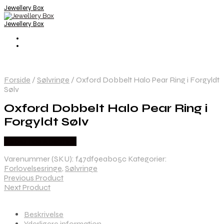
Jewellery Box
Jewellery Box
Forside
/
Sølvringe
/
Oxford Dobbelt Halo Pear Ring i Forgyldt
Sølv
Oxford Dobbelt Halo Pear Ring i
Forgyldt Sølv
Købes hos Abelstedt
Varenummer (SKU):
f47df9eab05c
Kategorier:
Forlovelsesringe
,
Sølvringe
Previous Product
Next Product
Beskrivelse
Yderligere information