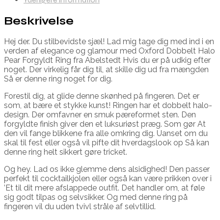
Beskrivelse
Hej der. Du stilbevidste sjæl! Lad mig tage dig med ind i en
verden af elegance og glamour med Oxford Dobbelt Halo
Pear Forgyldt Ring fra Abelstedt Hvis du er på udkig efter
noget. Der virkelig får dig til, at skille dig ud fra mængden
Så er denne ring noget for dig.
Forestil dig, at glide denne skønhed på fingeren. Det er
som, at bære et stykke kunst! Ringen har et dobbelt halo-
design. Der omfavner en smuk pæreformet sten. Den
forgyldte finish giver den et luksuriøst præg. Som gør At
den vil fange blikkene fra alle omkring dig. Uanset om du
skal til fest eller også vil pifte dit hverdagslook op Så kan
denne ring helt sikkert gøre tricket.
Og hey. Lad os ikke glemme dens alsidighed! Den passer
perfekt til cocktailkjolen eller også kan være prikken over i
’Et til dit mere afslappede outfit. Det handler om, at føle
sig godt tilpas og selvsikker. Og med denne ring på
fingeren vil du uden tvivl stråle af selvtillid.