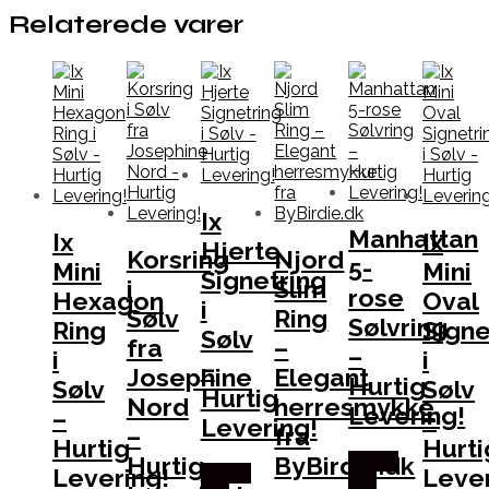
Relaterede varer
Ix
Manhattan
Ix
Ix
Hjerte
Korsring
Njord
5-
Mini
Mini
Signetring
i
Slim
rose
Hexagon
Oval
i
Sølv
Ring
Sølvring
Ring
Signe
Sølv
fra
–
–
i
i
–
Josephine
Elegant
Hurtig
Sølv
Sølv
Hurtig
Nord
herresmykke
Levering!
–
–
Levering!
–
fra
Hurtig
Hurti
Hurtig
ByBirdie.dk
Købes
Levering!
Lever
Købes
hos