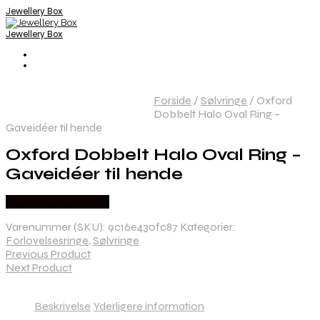
Jewellery Box
Jewellery Box
Forside
/
Sølvringe
/
Oxford
Dobbelt Halo Oval Ring –
Gaveidéer til hende
Oxford Dobbelt Halo Oval Ring –
Gaveidéer til hende
Købes hos Abelstedt
Varenummer (SKU):
9c16e430fc87
Kategorier:
Forlovelsesringe
,
Sølvringe
Previous Product
Next Product
Beskrivelse
Yderligere information