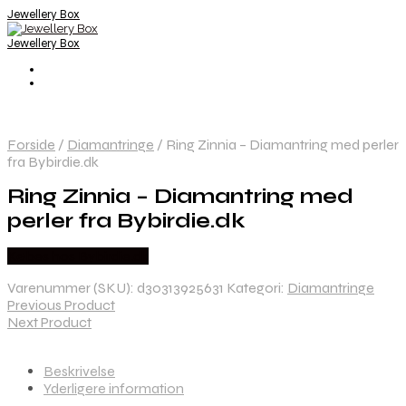
Jewellery Box
Jewellery Box
Forside
/
Diamantringe
/
Ring Zinnia – Diamantring med perler
fra Bybirdie.dk
Ring Zinnia – Diamantring med
perler fra Bybirdie.dk
Købes hos Bybirdie.dk
Varenummer (SKU):
d30313925631
Kategori:
Diamantringe
Previous Product
Next Product
Beskrivelse
Yderligere information