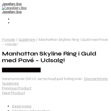
Jewellery Box
Jewellery Box
Forside
/
Guldringe
/
Manhattan Skyline Ring i Guld med Pavé
– Udsalg!
Manhattan Skyline Ring i Guld
med Pavé – Udsalg!
Købes hos Bybirdie.dk
Varenummer (SKU):
ae7ecb94f4ad
Kategorier:
Diamantringe
,
Guldringe
Previous Product
Next Product
Beskrivelse
Yderligere information