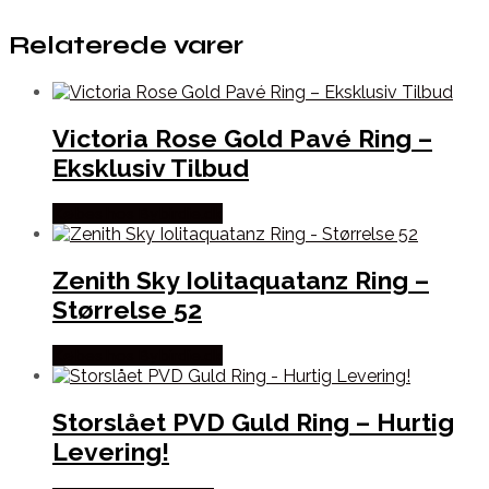
Relaterede varer
Victoria Rose Gold Pavé Ring –
Eksklusiv Tilbud
Købes hos Bybirdie.dk
Zenith Sky Iolitaquatanz Ring –
Størrelse 52
Købes hos Bybirdie.dk
Storslået PVD Guld Ring – Hurtig
Levering!