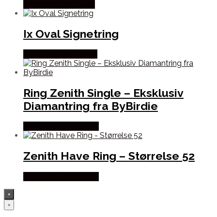
Købes hos Marjoe.dk
Ix Oval Signetring
Købes hos Frederik IX
Ring Zenith Single – Eksklusiv
Diamantring fra ByBirdie
Købes hos Bybirdie.dk
Zenith Have Ring – Størrelse 52
Købes hos Bybirdie.dk
×
×