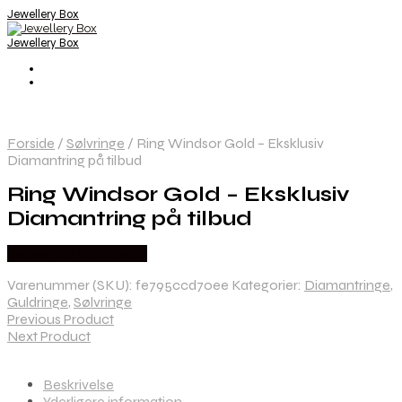
Jewellery Box
Jewellery Box
Forside
/
Sølvringe
/
Ring Windsor Gold – Eksklusiv
Diamantring på tilbud
Ring Windsor Gold – Eksklusiv
Diamantring på tilbud
Købes hos Bybirdie.dk
Varenummer (SKU):
fe795ccd70ee
Kategorier:
Diamantringe
,
Guldringe
,
Sølvringe
Previous Product
Next Product
Beskrivelse
Yderligere information