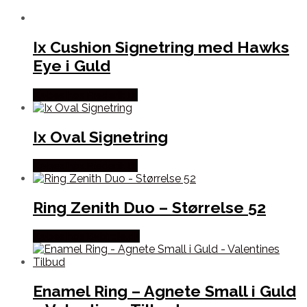
Ix Cushion Signetring med Hawks
Eye i Guld
Købes hos Frederik IX
Ix Oval Signetring
Købes hos Frederik IX
Ring Zenith Duo – Størrelse 52
Købes hos Bybirdie.dk
Enamel Ring – Agnete Small i Guld