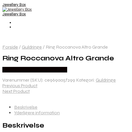
Jewellery Box
Jewellery Box
Forside
/
Guldringe
/
Ring Roccanova Altro Grande
Ring Roccanova Altro Grande
Købes hos Sif Jakobs Jewellery
Varenummer (SKU):
ce969aa5f299
Kategori:
Guldringe
Previous Product
Next Product
Beskrivelse
Yderligere information
Beskrivelse