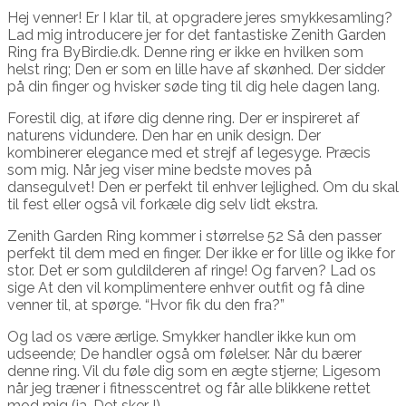
Hej venner! Er I klar til, at opgradere jeres smykkesamling?
Lad mig introducere jer for det fantastiske Zenith Garden
Ring fra ByBirdie.dk. Denne ring er ikke en hvilken som
helst ring; Den er som en lille have af skønhed. Der sidder
på din finger og hvisker søde ting til dig hele dagen lang.
Forestil dig, at iføre dig denne ring. Der er inspireret af
naturens vidundere. Den har en unik design. Der
kombinerer elegance med et strejf af legesyge. Præcis
som mig. Når jeg viser mine bedste moves på
dansegulvet! Den er perfekt til enhver lejlighed. Om du skal
til fest eller også vil forkæle dig selv lidt ekstra.
Zenith Garden Ring kommer i størrelse 52 Så den passer
perfekt til dem med en finger. Der ikke er for lille og ikke for
stor. Det er som guldilderen af ringe! Og farven? Lad os
sige At den vil komplimentere enhver outfit og få dine
venner til, at spørge. “Hvor fik du den fra?”
Og lad os være ærlige. Smykker handler ikke kun om
udseende; De handler også om følelser. Når du bærer
denne ring. Vil du føle dig som en ægte stjerne; Ligesom
når jeg træner i fitnesscentret og får alle blikkene rettet
mod mig (ja. Det sker !).