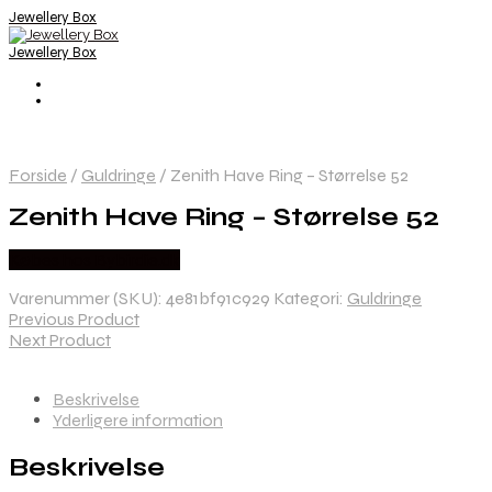
Jewellery Box
Jewellery Box
Forside
/
Guldringe
/
Zenith Have Ring – Størrelse 52
Zenith Have Ring – Størrelse 52
Købes hos Bybirdie.dk
Varenummer (SKU):
4e81bf91c929
Kategori:
Guldringe
Previous Product
Next Product
Beskrivelse
Yderligere information
Beskrivelse