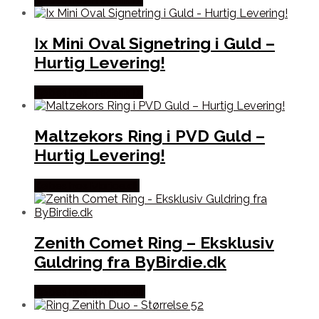
Ix Mini Oval Signetring i Guld –
Hurtig Levering!
Købes hos Frederik IX
Maltzekors Ring i PVD Guld –
Hurtig Levering!
Købes hos Marjoe.dk
Zenith Comet Ring – Eksklusiv
Guldring fra ByBirdie.dk
Købes hos Bybirdie.dk