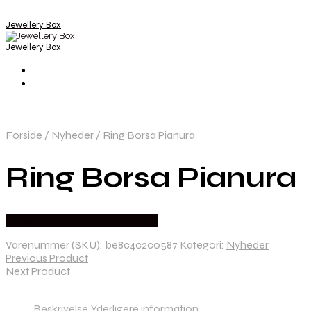
Jewellery Box
Jewellery Box
Forside
/
Nyheder
/
Ring Borsa Pianura
Ring Borsa Pianura
Købes hos Sif Jakobs Jewellery
Varenummer (SKU):
be8c4c2c0587
Kategori:
Nyheder
Previous Product
Next Product
Beskrivelse
Yderligere information