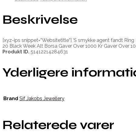
Beskrivelse
[xyz-ips snippet=”Websitetitle”] ’S smykke agent fandt Ring
20 Black Week Alt Borsa Gaver Over 1000 Kr Gaver Over 10
Produkt ID.
51412214284631
Yderligere informat
Brand
Sif Jakobs Jewellery
Relaterede varer