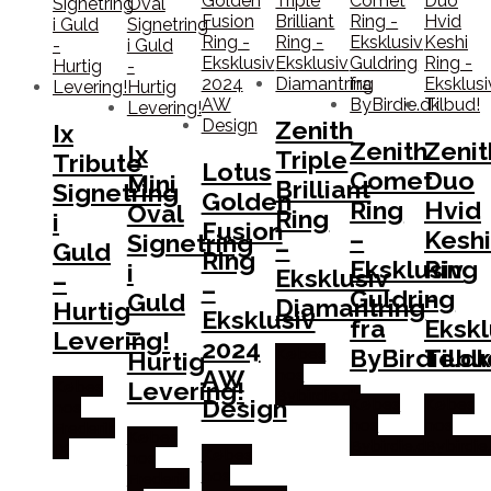
Zenith
Ix
Zenith
Zenit
Ix
Triple
Tribute
Lotus
Comet
Duo
Mini
Brilliant
Signetring
Golden
Ring
Hvid
Oval
Ring
i
Fusion
–
Keshi
Signetring
–
Guld
Ring
Eksklusiv
Ring
i
Eksklusiv
–
–
Guldring
–
Guld
Diamantring
Hurtig
Eksklusiv
fra
Ekskl
–
Levering!
2024
ByBirdie.d
Tilbu
Købes
Hurtig
AW
hos
Levering!
Købes
Bybirdie.dk
Design
Købes
Købes
hos
hos
hos
Frederik
Købes
Bybirdie.dk
Bybirdie
IX
Købes
hos
hos
Frederik