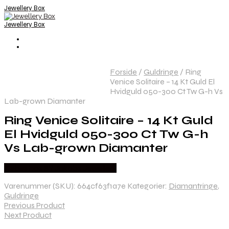
Jewellery Box
Jewellery Box
Forside
/
Guldringe
/
Ring
Venice Solitaire – 14 Kt Guld El
Hvidguld 050-300 Ct Tw G-h Vs
Lab-grown Diamanter
Ring Venice Solitaire – 14 Kt Guld
El Hvidguld 050-300 Ct Tw G-h
Vs Lab-grown Diamanter
Købes hos Sif Jakobs Jewellery
Varenummer (SKU):
664cf63f1a7e
Kategorier:
Diamantringe
,
Guldringe
Previous Product
Next Product