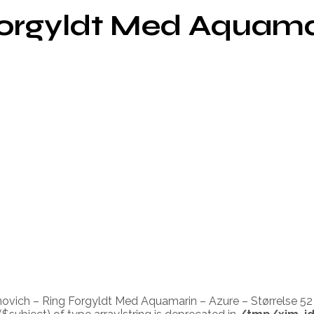
Forgyldt Med Aquamar
inovich – Ring Forgyldt Med Aquamarin – Azure – Størrelse 52