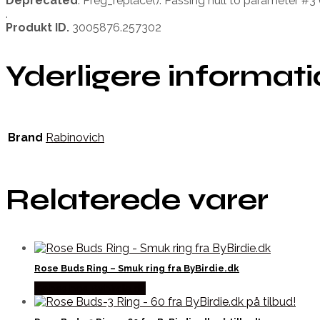
Deprecated
. Preg_replace(). Passing null to parameter #3 
.
Produkt ID.
3005876.257302
Yderligere informat
Brand
Rabinovich
Relaterede varer
Rose Buds Ring – Smuk ring fra ByBirdie.dk
Købes hos Bybirdie.dk