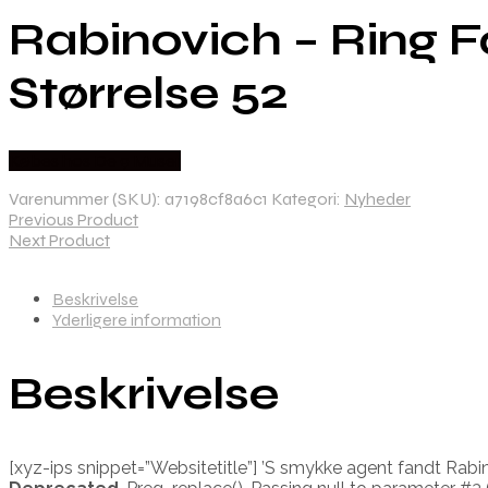
Rabinovich – Ring 
Størrelse 52
Købes hos De 9 Muser
Varenummer (SKU):
a7198cf8a6c1
Kategori:
Nyheder
Previous Product
Next Product
Beskrivelse
Yderligere information
Beskrivelse
[xyz-ips snippet=”Websitetitle”] ’S smykke agent fandt Rab