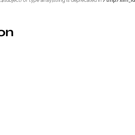
($subject) of type array|string is deprecated in
/tmp/xim_id
ion