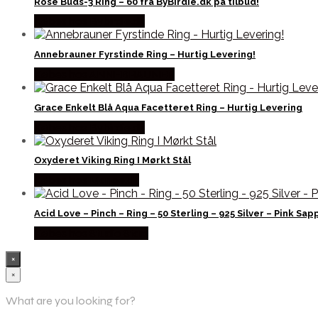
Rose Buds-3 Ring – 60 fra ByBirdie.dk på tilbud!
Købes hos Bybirdie.dk
Annebrauner Fyrstinde Ring – Hurtig Levering!
Købes hos ANNEBRAUNER
Grace Enkelt Blå Aqua Facetteret Ring – Hurtig Levering
Købes hos Bybirdie.dk
Oxyderet Viking Ring I Mørkt Stål
Købes hos Marjoe.dk
Acid Love – Pinch – Ring – 50 Sterling – 925 Silver – Pink Sap
Købes hos Studio Stars
×
×
What are you looking for?