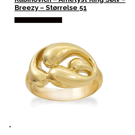
Breezy – Størrelse 51
Købes hos De 9 Muser