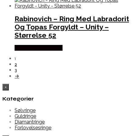
Rabinovich – Ring Med Labradorit
Og Topas Forgyldt – Unity –
Størrelse 52
Købes hos De 9 Muser
1
2
3
→
×
Kategorier
Sølvringe
Guldringe
Diamantringe
Forlovelsesringe