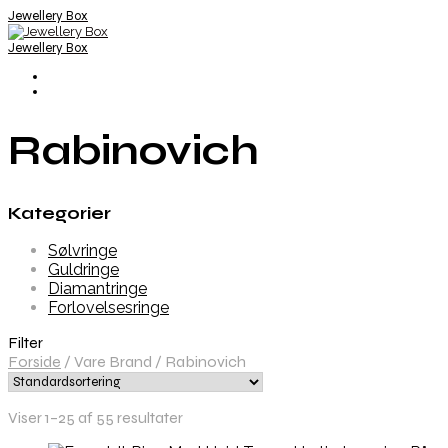
Jewellery Box
Jewellery Box
Rabinovich
Kategorier
Sølvringe
Guldringe
Diamantringe
Forlovelsesringe
Filter
Forside
/
Vare Brand
/
Rabinovich
Viser 1–25 af 55 resultater