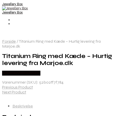
Jewellery Box
Jewellery Box
Forside
/
Titanium Ring med Kæde – Hurtig levering fra
Marjoe.dk
Titanium Ring med Kæde – Hurtig
levering fra Marjoe.dk
Købes hos Marjoe.dk
Varenummer (SKU):
52b02ff7f784
Previous Product
Next Product
Beskrivelse