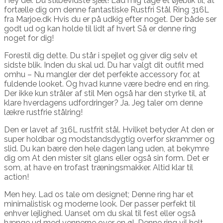
Hey der. Du stilbevidste sjæl! Lad mig tage et øjeblik til, at
fortælle dig om denne fantastiske Rustfri Stål Ring 316L
fra Marjoe.dk Hvis du er på udkig efter noget. Der både ser
godt ud og kan holde til lidt af hvert Så er denne ring
noget for dig!
Forestil dig dette. Du står i spejlet og giver dig selv et
sidste blik. Inden du skal ud. Du har valgt dit outfit med
omhu – Nu mangler der det perfekte accessory for, at
fuldende looket. Og hvad kunne være bedre end en ring.
Der ikke kun stråler af stil Men også har den styrke til, at
klare hverdagens udfordringer? Ja. Jeg taler om denne
lækre rustfrie stålring!
Den er lavet af 316L rustfrit stål. Hvilket betyder At den er
super holdbar og modstandsdygtig overfor skrammer og
slid. Du kan bære den hele dagen lang uden, at bekymre
dig om At den mister sit glans eller også sin form. Det er
som, at have en trofast træningsmakker. Altid klar til
action!
Men hey. Lad os tale om designet; Denne ring har et
minimalistisk og moderne look. Der passer perfekt til
enhver lejlighed. Uanset om du skal til fest eller også
hænge ud med vennerne over en øl. Denne ring vil helt