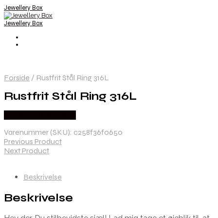
Jewellery Box
Jewellery Box
Forside
/
Rustfrit Stål Ring 316L
Rustfrit Stål Ring 316L
Købes hos Marjoe.dk
Varenummer (SKU):
c258f36f0650
Previous Product
Next Product
Beskrivelse
Beskrivelse