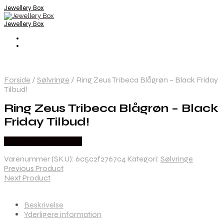
Jewellery Box
Jewellery Box
Forside
/
Sølvringe
/
Ring Zeus Tribeca Blågrøn – Black Friday
Tilbud!
Ring Zeus Tribeca Blågrøn – Black
Friday Tilbud!
Købes hos Bybirdie.dk
Varenummer (SKU):
6c5c2f2767c4
Kategori:
Sølvringe
Previous Product
Next Product
Beskrivelse
Yderligere information