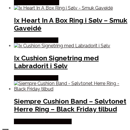
Købes hos Bybirdie.dk
Ix Heart In A Box Ring i Sølv – Smuk
Gaveidé
Købes hos Frederik IX
Ix Cushion Signetring med
Labradorit i Sølv
Købes hos Frederik IX
Siempre Cushion Band – Sølvtonet
Herre Ring – Black Friday tilbud
Købes hos Northern Legacy