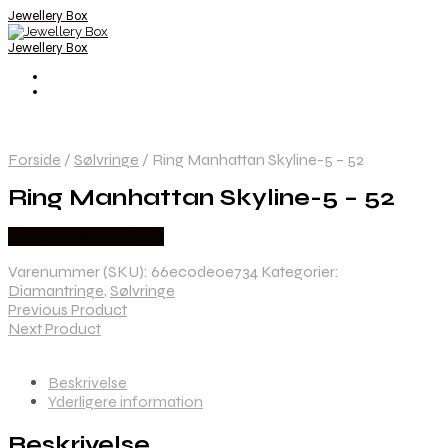
Jewellery Box
Jewellery Box
Forside
/
Sølvringe
/
Ring Manhattan Skyline-5 – 52
Ring Manhattan Skyline-5 – 52
Købes hos Bybirdie.dk
Varenummer (SKU):
66ec0de0e734
Kategorier:
Diamantringe
,
Sølvringe
Previous Product
Next Product
Beskrivelse
Yderligere information
Beskrivelse