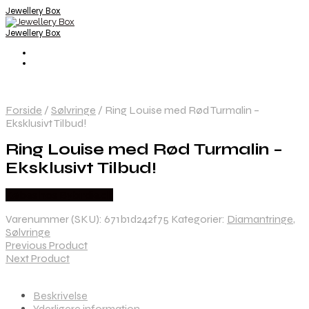
Jewellery Box
Jewellery Box
Forside
/
Sølvringe
/
Ring Louise med Rød Turmalin –
Eksklusivt Tilbud!
Ring Louise med Rød Turmalin –
Eksklusivt Tilbud!
Købes hos Bybirdie.dk
Varenummer (SKU):
671b1d242f75
Kategorier:
Diamantringe
,
Sølvringe
Previous Product
Next Product
Beskrivelse
Yderligere information