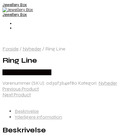
Jewellery Box
Jewellery Box
Forside
/
Nyheder
/
Ring Line
Ring Line
Købes hos Aqua Dulce
Varenummer (SKU):
0d39f3b4ef80
Kategori:
Nyheder
Previous Product
Next Product
Beskrivelse
Yderligere information
Beskrivelse