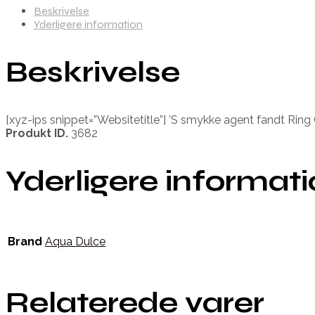
Beskrivelse
Yderligere information
Beskrivelse
[xyz-ips snippet=”Websitetitle”] ’S smykke agent fandt Rin
Produkt ID.
3682
Yderligere informat
Brand
Aqua Dulce
Relaterede varer