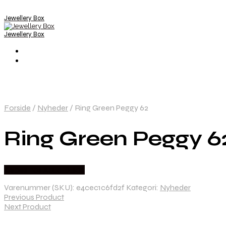
Jewellery Box
Jewellery Box
Forside
/
Nyheder
/
Ring Green Peggy 62
Ring Green Peggy 6
Købes hos Aqua Dulce
Varenummer (SKU):
e4cec1c6fd2f
Kategori:
Nyheder
Previous Product
Next Product