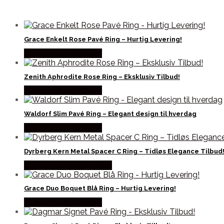
Grace Enkelt Rose Pavé Ring – Hurtig Levering!
Købes hos Bybirdie.dk
Zenith Aphrodite Rose Ring – Eksklusiv Tilbud!
Købes hos Bybirdie.dk
Waldorf Slim Pavé Ring – Elegant design til hverdag
Købes hos Bybirdie.dk
Dyrberg Kern Metal Spacer C Ring – Tidløs Elegance Tilbud
Købes hos Dyrberg/Kern
Grace Duo Boquet Blå Ring – Hurtig Levering!
Købes hos Bybirdie.dk