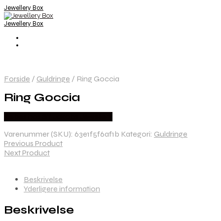
Jewellery Box
Jewellery Box
Forside
/
Guldringe
/
Ring Goccia
Ring Goccia
Købes hos Sif Jakobs Jewellery
Varenummer (SKU):
63e1f5f6af1b
Kategori:
Guldringe
Previous Product
Next Product
Beskrivelse
Yderligere information
Beskrivelse