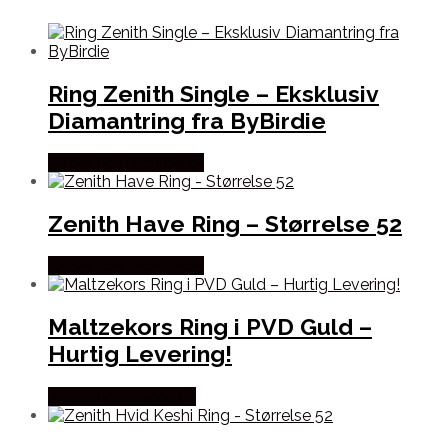
Ring Zenith Single – Eksklusiv
Diamantring fra ByBirdie
Købes hos Bybirdie.dk
Zenith Have Ring – Størrelse 52
Købes hos Bybirdie.dk
Maltzekors Ring i PVD Guld –
Hurtig Levering!
Købes hos Marjoe.dk