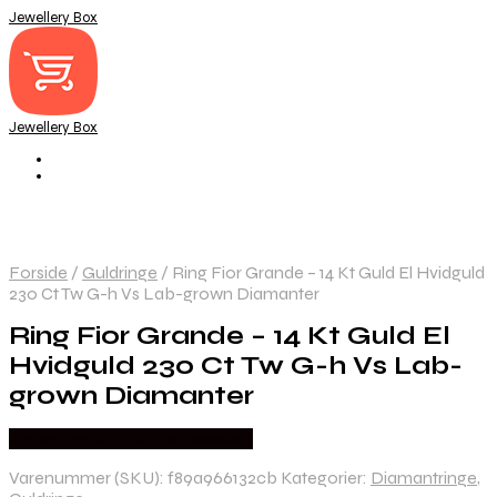
Jewellery Box
Jewellery Box
Forside
/
Guldringe
/
Ring Fior Grande – 14 Kt Guld El Hvidguld
230 Ct Tw G-h Vs Lab-grown Diamanter
Ring Fior Grande – 14 Kt Guld El
Hvidguld 230 Ct Tw G-h Vs Lab-
grown Diamanter
Købes hos Sif Jakobs Jewellery
Varenummer (SKU):
f89a966132cb
Kategorier:
Diamantringe
,