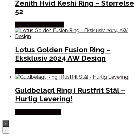
Zenith Hvid Keshi Ring – Størrelse
52
Købes hos Bybirdie.dk
Lotus Golden Fusion Ring –
Eksklusiv 2024 AW Design
Købes hos Bybirdie.dk
Guldbelagt Ring i Rustfrit Stål –
Hurtig Levering!
Købes hos Marjoe.dk
×
×