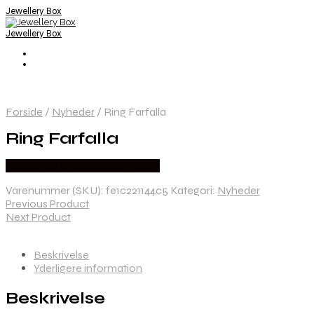
Jewellery Box
Jewellery Box
Forside
/
Nyheder
/
Ring Farfalla
Ring Farfalla
Købes hos Sif Jakobs Jewellery
Varenummer (SKU):
fe1c221144c5
Kategori:
Nyheder
Previous Product
Next Product
Beskrivelse
Yderligere information
Beskrivelse