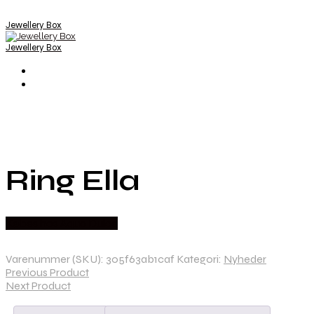
Jewellery Box
Jewellery Box
Ring Ella
Købes hos Aqua Dulce
Varenummer (SKU):
305f63ab1caf
Kategori:
Nyheder
Previous Product
Next Product