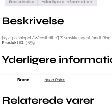
Beskrivelse
Yderligere information
Beskrivelse
[xyz-ips snippet=”Websitetitle”] ’S smykke agent fandt Ring
Produkt ID.
3859
Yderligere informat
Brand
Aqua Dulce
Relaterede varer