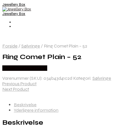
Jewellery Box
Jewellery Box
Forside
/
Sølvringe
/
Ring Comet Plain – 52
Ring Comet Plain – 52
Købes hos Bybirdie.dk
Varenummer (SKU):
034b43d41c2d
Kategori:
Sølvringe
Previous Product
Next Product
Beskrivelse
Yderligere information
Beskrivelse