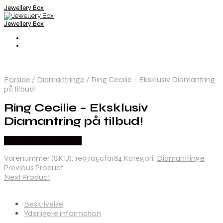
Jewellery Box
Jewellery Box
Forside
/
Diamantringe
/
Ring Cecilie – Eksklusiv Diamantring
på tilbud!
Ring Cecilie – Eksklusiv
Diamantring på tilbud!
Købes hos Bybirdie.dk
Varenummer (SKU):
1e97a5cfa184
Kategori:
Diamantringe
Previous Product
Next Product
Beskrivelse
Yderligere information