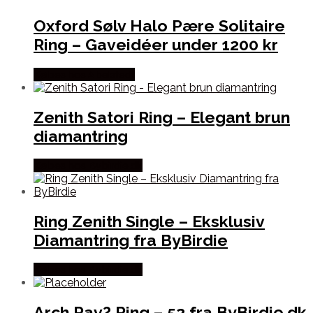
Oxford Sølv Halo Pære Solitaire
Ring – Gaveidéer under 1200 kr
Købes hos Abelstedt
Zenith Satori Ring – Elegant brun
diamantring
Købes hos Bybirdie.dk
Ring Zenith Single – Eksklusiv
Diamantring fra ByBirdie
Købes hos Bybirdie.dk
Arch Pav? Ring – 52 fra ByBirdie.dk