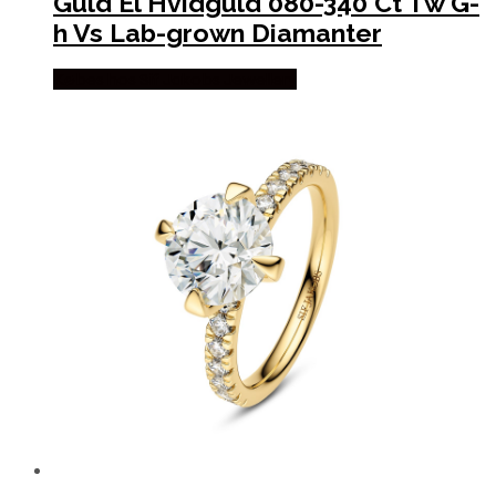
Guld El Hvidguld 080-340 Ct Tw G-
h Vs Lab-grown Diamanter
Købes hos Sif Jakobs Jewellery