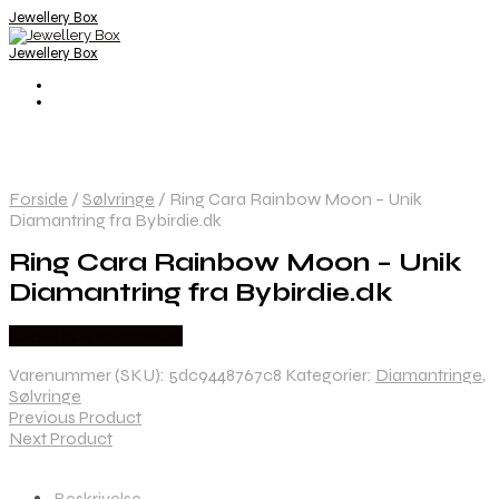
Jewellery Box
Jewellery Box
Forside
/
Sølvringe
/
Ring Cara Rainbow Moon – Unik
Diamantring fra Bybirdie.dk
Ring Cara Rainbow Moon – Unik
Diamantring fra Bybirdie.dk
Købes hos Bybirdie.dk
Varenummer (SKU):
5dc9448767c8
Kategorier:
Diamantringe
,
Sølvringe
Previous Product
Next Product
Beskrivelse