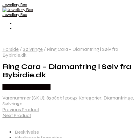
Jewellery Box
Jewellery Box
Forside
/
Sølvringe
/
Ring Cara – Diamantring i Sølv fra
Bybirdie.dk
Ring Cara – Diamantring i Sølv fra
Bybirdie.dk
Købes hos Bybirdie.dk
Varenummer (SKU):
83a8ebf20a43
Kategorier:
Diamantringe
,
Sølvringe
Previous Product
Next Product
Beskrivelse
Yderligere information