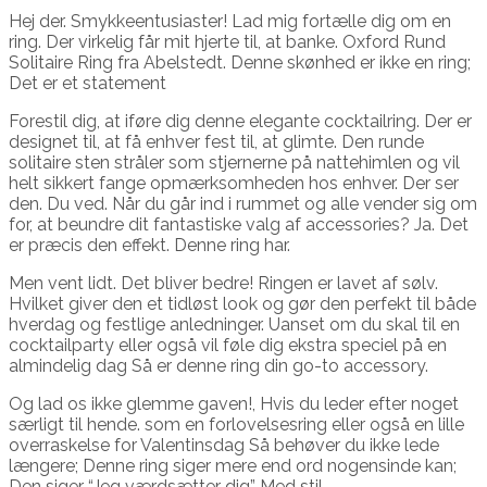
Hej der. Smykkeentusiaster! Lad mig fortælle dig om en
ring. Der virkelig får mit hjerte til, at banke. Oxford Rund
Solitaire Ring fra Abelstedt. Denne skønhed er ikke en ring;
Det er et statement
Forestil dig, at iføre dig denne elegante cocktailring. Der er
designet til, at få enhver fest til, at glimte. Den runde
solitaire sten stråler som stjernerne på nattehimlen og vil
helt sikkert fange opmærksomheden hos enhver. Der ser
den. Du ved. Når du går ind i rummet og alle vender sig om
for, at beundre dit fantastiske valg af accessories? Ja. Det
er præcis den effekt. Denne ring har.
Men vent lidt. Det bliver bedre! Ringen er lavet af sølv.
Hvilket giver den et tidløst look og gør den perfekt til både
hverdag og festlige anledninger. Uanset om du skal til en
cocktailparty eller også vil føle dig ekstra speciel på en
almindelig dag Så er denne ring din go-to accessory.
Og lad os ikke glemme gaven!, Hvis du leder efter noget
særligt til hende. som en forlovelsesring eller også en lille
overraskelse for Valentinsdag Så behøver du ikke lede
længere; Denne ring siger mere end ord nogensinde kan;
Den siger “Jeg værdsætter dig” Med stil.