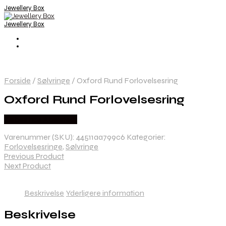
Jewellery Box
Jewellery Box
Forside
/
Sølvringe
/
Oxford Rund Forlovelsesring
Oxford Rund Forlovelsesring
Købes hos Abelstedt
Varenummer (SKU):
44511aa799c6
Kategorier:
Forlovelsesringe
,
Sølvringe
Previous Product
Next Product
Beskrivelse
Yderligere information
Beskrivelse