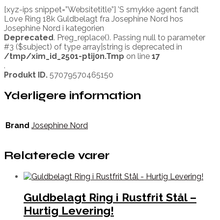
[xyz-ips snippet=”Websitetitle”] ’S smykke agent fandt
Love Ring 18k Guldbelagt fra Josephine Nord hos
Josephine Nord i kategorien
Deprecated
. Preg_replace(). Passing null to parameter
#3 ($subject) of type array|string is deprecated in
/tmp/xim_id_2501-ptij0n.Tmp
on line
17
.
Produkt ID.
57079570465150
Yderligere information
Brand
Josephine Nord
Relaterede varer
Guldbelagt Ring i Rustfrit Stål –
Hurtig Levering!