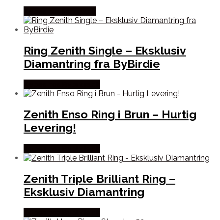
Købes hos Marjoe.dk
Ring Zenith Single – Eksklusiv
Diamantring fra ByBirdie
Købes hos Bybirdie.dk
Zenith Enso Ring i Brun – Hurtig
Levering!
Købes hos Bybirdie.dk
Zenith Triple Brilliant Ring –
Eksklusiv Diamantring
Købes hos Bybirdie.dk