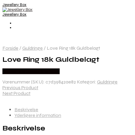
Jewellery Box
Jewellery Box
Forside
/
Guldringe
/
Love Ring 18k Guldbelagt
Love Ring 18k Guldbelagt
Købes hos Josephine Nord
Varenummer (SKU):
c7d39842ae82
Kategori:
Guldringe
Previous Product
Next Product
Beskrivelse
Yderligere information
Beskrivelse