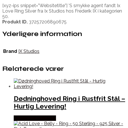
[xyz-ips snippet=”Websitetitle”] ’S smykke agent fandt Ix
Love Ring Silver fra Ix Studios hos Frederik IX i kategorien
50.
Produkt ID.
37257206890675
Yderligere information
Brand
IX Studios
Relaterede varer
Dødninghoved Ring i Rustfrit Stål –
Hurtig Levering!
Købes hos Marjoe.dk