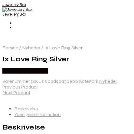
Jewellery Box
Jewellery Box
Forside
/
Nyheder
/
Ix Love Ring Silver
Ix Love Ring Silver
Købes hos Frederik IX
Varenummer (SKU):
809d99a59ebb
Kategori:
Nyheder
Previous Product
Next Product
Beskrivelse
Yderligere information
Beskrivelse