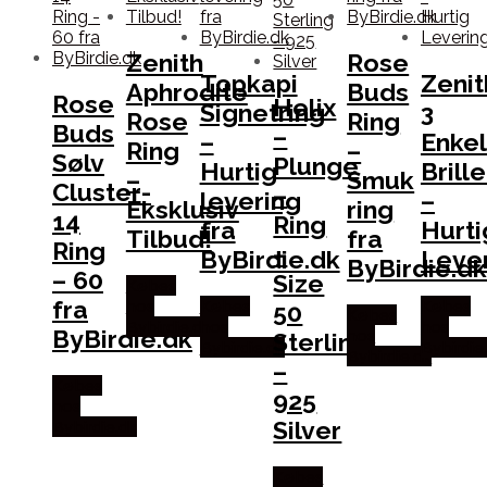
Zenith
Rose
Topkapi
Zenit
Aphrodite
Buds
Rose
Helix
Signetring
3
Rose
Ring
Buds
–
–
Enkel
Ring
–
Sølv
Plunge
Hurtig
Brill
–
Smuk
Cluster-
–
levering
–
Eksklusiv
ring
14
Ring
fra
Hurti
Tilbud!
fra
Ring
–
ByBirdie.dk
Lever
ByBirdie.d
– 60
Size
Købes
fra
hos
Købes
Købes
50
Købes
Bybirdie.dk
hos
hos
ByBirdie.dk
hos
Sterling
Bybirdie.dk
Bybirdie
Bybirdie.dk
–
Købes
925
hos
Silver
Bybirdie.dk
Købes