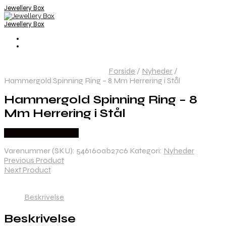
Jewellery Box
Jewellery Box
Forside
/
Nyheder
/
Hammergold Spinning Ring – 8 Mm Herrering i Stål
Hammergold Spinning Ring – 8
Mm Herrering i Stål
Købes hos Marjoe.dk
Varenummer (SKU):
546160ab27c6
Kategori:
Nyheder
Previous Product
Next Product
Beskrivelse
Beskrivelse