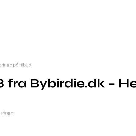
ringe på tilbud
fra Bybirdie.dk – Her
esringe