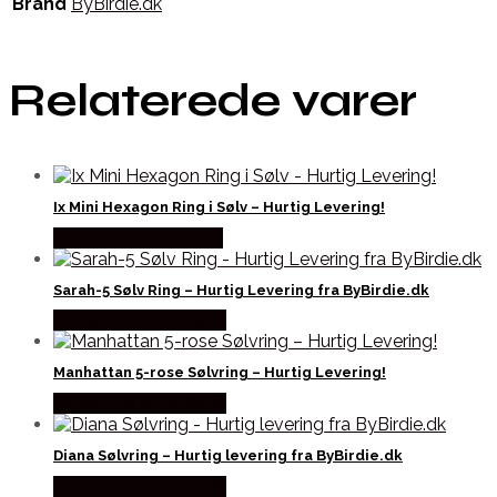
Brand
ByBirdie.dk
Relaterede varer
Ix Mini Hexagon Ring i Sølv – Hurtig Levering!
Købes hos Frederik IX
Sarah-5 Sølv Ring – Hurtig Levering fra ByBirdie.dk
Købes hos Bybirdie.dk
Manhattan 5-rose Sølvring – Hurtig Levering!
Købes hos Bybirdie.dk
Diana Sølvring – Hurtig levering fra ByBirdie.dk
Købes hos Bybirdie.dk