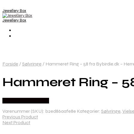
Jewellery Box
Jewellery Box
Forside
/
Sølvringe
/
Hammeret Ring – 58 fra Bybirdie.dk – Herre
Hammeret Ring – 58 
Købes hos Bybirdie.dk
Varenummer (SKU):
b2ed86aafe8e
Kategorier:
Sølvringe
,
Viels
Previous Product
Next Product