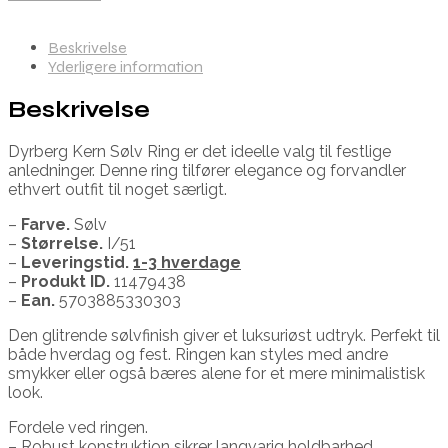
Beskrivelse
Yderligere information
Beskrivelse
Dyrberg Kern Sølv Ring er det ideelle valg til festlige
anledninger. Denne ring tilfører elegance og forvandler
ethvert outfit til noget særligt.
–
Farve.
Sølv
–
Størrelse.
I/51
–
Leveringstid.
1-3 hverdage
–
Produkt ID.
11479438
–
Ean.
5703885330303
Den glitrende sølvfinish giver et luksuriøst udtryk. Perfekt til
både hverdag og fest. Ringen kan styles med andre
smykker eller også bæres alene for et mere minimalistisk
look.
Fordele ved ringen.
– Robust konstruktion sikrer langvarig holdbarhed