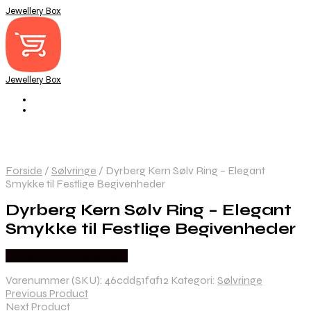
Jewellery Box
Jewellery Box
Forside
/
Sølvringe
/
Dyrberg Kern Sølv Ring – Elegant
Smykke til Festlige Begivenheder
Dyrberg Kern Sølv Ring – Elegant
Smykke til Festlige Begivenheder
Købes hos Dyrberg/Kern
Varenummer (SKU):
46cdd51faf12
Kategori:
Sølvringe
Previous Product
Next Product