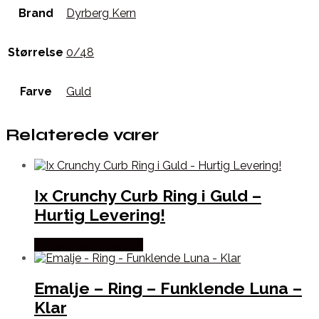
Brand
Dyrberg Kern
Størrelse
0/48
Farve
Guld
Relaterede varer
Ix Crunchy Curb Ring i Guld –
Hurtig Levering!
Købes hos Frederik IX
Emalje – Ring – Funklende Luna –
Klar