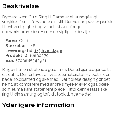
Beskrivelse
Dyrberg Kern Guld Ring til Dame er et uundgåeligt
smykke. Der vil forvandle din stil. Denne ring passer perfekt
til enhver lejlighed og vil helt sikkert fange
opmærksomheden. Her er de vigtigste detaljer.
–
Farve.
Guld
–
Størrelse.
048
–
Leveringstid.
1-3 hverdage
–
Produkt ID.
16830270
–
Ean.
5703885342931
Ringen har en strålende guldfinish. Der tilføjer elegance til
dit outfit. Den er lavet af kvalitetsmaterialer. Hvilket sikrer
både holdbarhed og skønhed. Det tidløse design gør det
nemt, at kombinere med andre smykker eller også bære
som et markant statement piece. Tilføj denne klassiske
ring til din samling og løft dit look til nye højder.
Yderligere information