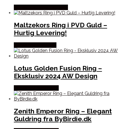
Købes hos Lykke by Lykke
Maltzekors Ring i PVD Guld –
Hurtig Levering!
Købes hos Marjoe.dk
Lotus Golden Fusion Ring –
Eksklusiv 2024 AW Design
Købes hos Bybirdie.dk
Zenith Emperor Ring – Elegant
Guldring fra ByBirdie.dk