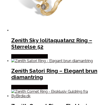
Zenith Sky Iolitaquatanz Ring –
Størrelse 52
Købes hos Bybirdie.dk
Zenith Satori Ring – Elegant brun
diamantring
Købes hos Bybirdie.dk