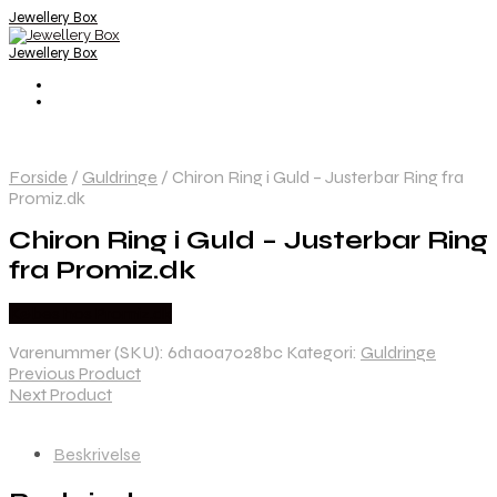
Jewellery Box
Jewellery Box
Forside
/
Guldringe
/
Chiron Ring i Guld – Justerbar Ring fra
Promiz.dk
Chiron Ring i Guld – Justerbar Ring
fra Promiz.dk
Købes hos Promiz.dk
Varenummer (SKU):
6d1a0a7028bc
Kategori:
Guldringe
Previous Product
Next Product
Beskrivelse