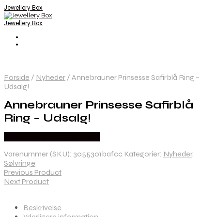
Jewellery Box
Jewellery Box
Forside
/
Nyheder
/
Annebrauner Prinsesse Safirblå Ring –
Udsalg!
Annebrauner Prinsesse Safirblå
Ring – Udsalg!
Købes hos ANNEBRAUNER
Varenummer (SKU):
3055301bafcc
Kategorier:
Nyheder
,
Sølvringe
Previous Product
Next Product
Beskrivelse
Yderligere information