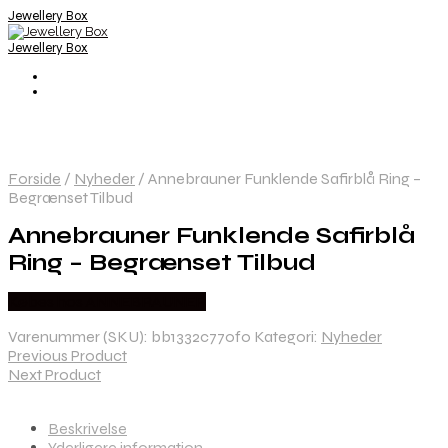
Jewellery Box
Jewellery Box
Forside
/
Nyheder
/
Annebrauner Funklende Safirblå Ring –
Begrænset Tilbud
Annebrauner Funklende Safirblå
Ring – Begrænset Tilbud
Købes hos ANNEBRAUNER
Varenummer (SKU):
bb1332c770f0
Kategori:
Nyheder
Previous Product
Next Product
Beskrivelse
Yderligere information