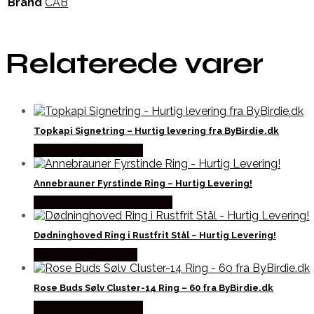
Brand
CAB
Relaterede varer
Topkapi Signetring – Hurtig levering fra ByBirdie.dk
Købes hos Bybirdie.dk
Annebrauner Fyrstinde Ring – Hurtig Levering!
Købes hos ANNEBRAUNER
Dødninghoved Ring i Rustfrit Stål – Hurtig Levering!
Købes hos Marjoe.dk
Rose Buds Sølv Cluster-14 Ring – 60 fra ByBirdie.dk
Købes hos Bybirdie.dk