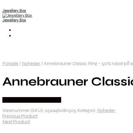
Jewellery Box
Jewellery Box
Forside
/
Nyheder
/
Annebrauner Classic Ring – 50% rabat på 
Annebrauner Classi
Købes hos ANNEBRAUNER
Varenummer (SKU):
252a4b08c5c5
Kategori:
Nyheder
Previous Product
Next Product