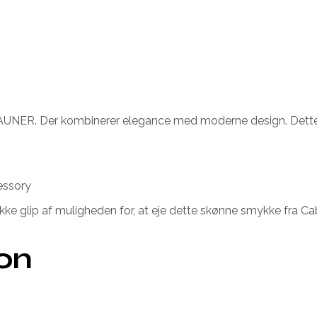
RAUNER. Der kombinerer elegance med moderne design. Dette s
essory
 Gå ikke glip af muligheden for, at eje dette skønne smykke fra Ca
ion