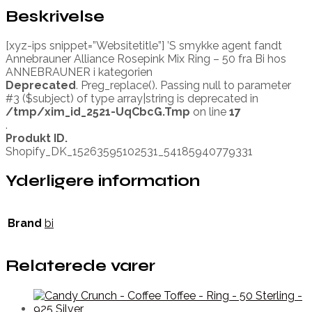
Beskrivelse
[xyz-ips snippet=”Websitetitle”] ’S smykke agent fandt
Annebrauner Alliance Rosepink Mix Ring – 50 fra Bi hos
ANNEBRAUNER i kategorien
Deprecated
. Preg_replace(). Passing null to parameter
#3 ($subject) of type array|string is deprecated in
/tmp/xim_id_2521-UqCbcG.Tmp
on line
17
.
Produkt ID.
Shopify_DK_15263595102531_54185940779331
Yderligere information
Brand
bi
Relaterede varer