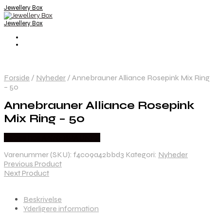
Jewellery Box
Jewellery Box
Forside
/
Nyheder
/
Annebrauner Alliance Rosepink Mix Ring
– 50
Annebrauner Alliance Rosepink
Mix Ring – 50
Købes hos ANNEBRAUNER
Varenummer (SKU):
f4c09a42bbd3
Kategori:
Nyheder
Previous Product
Next Product
Beskrivelse
Yderligere information