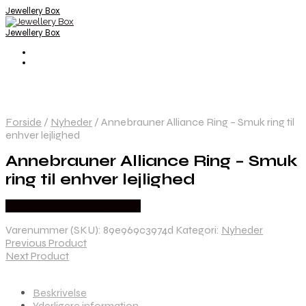
Jewellery Box
Jewellery Box
Forside
/
Nyheder
/
Annebrauner Alliance Ring – Smuk ring til
enhver lejlighed
Annebrauner Alliance Ring – Smuk
ring til enhver lejlighed
Købes hos ANNEBRAUNER
Varenummer (SKU):
89e969c3974d
Kategori:
Nyheder
Previous Product
Next Product
Beskrivelse
Yderligere information