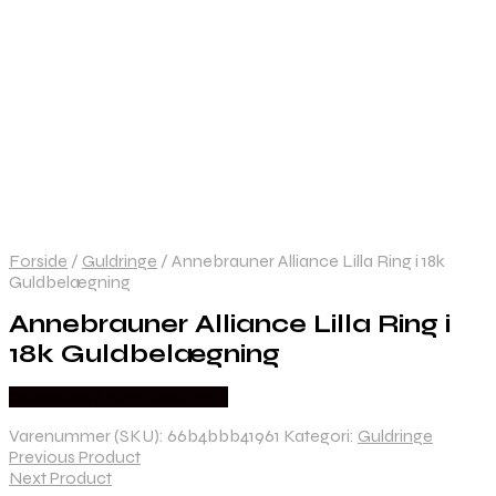
Forside
/
Guldringe
/
Annebrauner Alliance Lilla Ring i 18k
Guldbelægning
Annebrauner Alliance Lilla Ring i
18k Guldbelægning
Købes hos ANNEBRAUNER
Varenummer (SKU):
66b4bbb41961
Kategori:
Guldringe
Previous Product
Next Product