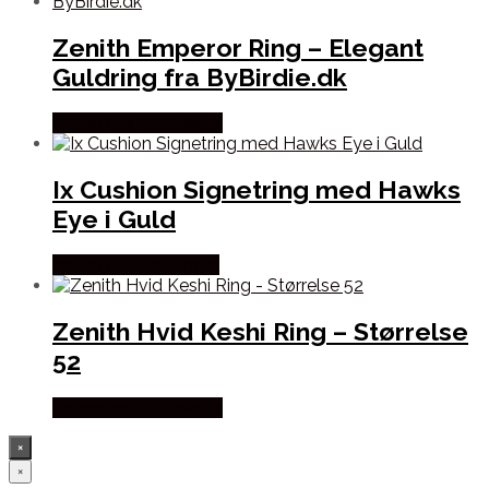
Zenith Emperor Ring – Elegant
Guldring fra ByBirdie.dk
Købes hos Bybirdie.dk
Ix Cushion Signetring med Hawks
Eye i Guld
Købes hos Frederik IX
Zenith Hvid Keshi Ring – Størrelse
52
Købes hos Bybirdie.dk
×
×