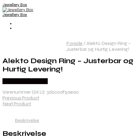
Jewellery Box
Jewellery Box
Forside
/
Alekto Design Ring –
Justerbar og Hurtig Levering!
Alekto Design Ring – Justerbar og
Hurtig Levering!
Købes hos Promiz.dk
Varenummer (SKU):
3d2c0af5aea0
Previous Product
Next Product
Beskrivelse
Beskrivelse