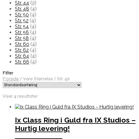
Str. 44
(2)
Str. 48
(4)
Str. 50
(4)
Str. 52
(4)
Str. 54
(4)
Str. 56
(4)
Str. 58
(4)
Str. 60
(4)
Str. 62
(4)
Str. 64
(4)
Str. 66
(4)
Filter
Forside
/
Vare Størrelse
/
Str. 46
Viser 4 resultater
Ix Class Ring i Guld fra IX Studios –
Hurtig levering!