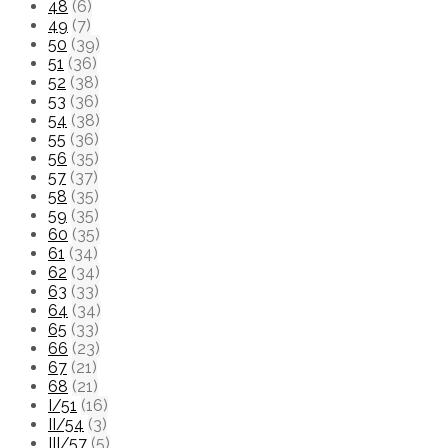
48
(6)
49
(7)
50
(39)
51
(36)
52
(38)
53
(36)
54
(38)
55
(36)
56
(35)
57
(37)
58
(35)
59
(35)
60
(35)
61
(34)
62
(34)
63
(33)
64
(34)
65
(33)
66
(23)
67
(21)
68
(21)
I/51
(16)
II/54
(3)
III/57
(5)