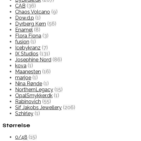
CAB
(36)
Chaos Volcano
(9)
Dow.d.p
(1)
Dyrberg Kern
(56)
Enamel
(8)
Flora Fiona
(3)
fusion
(1)
Icebykranz
(7)
IX Studios
(131)
Josephine Nord
(86)
kova
(1)
Maanesten
(16)
marjoe
(1)
Nina Rønde
(1)
NorthernLegacy
(15)
OpalSmykker.dk
(1)
Rabinovich
(55)
Sif Jakobs Jewellery
(206)
Szhirley
(1)
Størrelse
0/48
(15)