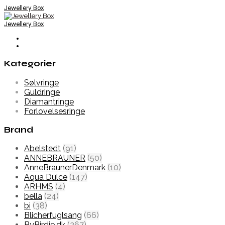
Jewellery Box
Jewellery Box
Kategorier
Sølvringe
Guldringe
Diamantringe
Forlovelsesringe
Brand
Abelstedt
(91)
ANNEBRAUNER
(50)
AnneBraunerDenmark
(10)
Aqua Dulce
(147)
ARHMS
(4)
bella
(24)
bi
(38)
Blicherfuglsang
(66)
ByBirdie.dk
(267)