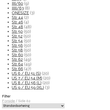
IIII/60
(9)
IIIII/63
(8)
ONESIZE
(3)
Str. 44
(2)
Str. 46
(4)
Str. 48
(48)
Str. 50
(50)
Str. 52
(50)
Str. 54
(50)
Str. 56
(50)
Str. 58
(50)
Str. 60
(50)
Str. 62
(49)
Str. 64
(49)
Str. 66
(47)
US 6 / EU 51 (S)
(20)
US 7 / EU 54 (M)
(20)
US 8 / EU 56 (L)
(20)
US 9 / EU 59 (XL)
(3)
Filter
Forside
/
Side 62