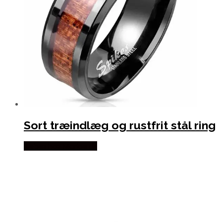
Sort træindlæg og rustfrit stål ring
Købes hos Marjoe.dk