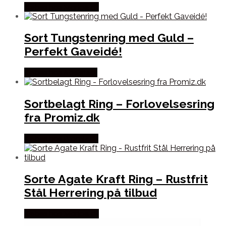
Købes hos Marjoe.dk
Sort Tungstenring med Guld –
Perfekt Gaveidé!
Købes hos Abelstedt
Sortbelagt Ring – Forlovelsesring
fra Promiz.dk
Købes hos Promiz.dk
Sorte Agate Kraft Ring – Rustfrit
Stål Herrering på tilbud
Købes hos Marjoe.dk