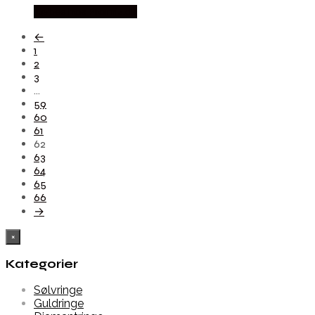
Købes hos Promiz.dk
←
1
2
3
…
59
60
61
62
63
64
65
66
→
×
Kategorier
Sølvringe
Guldringe