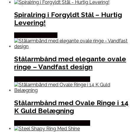
Spiralring i Forgyldt Stål – Hurtig
Levering!
Købes hos Promiz.dk
Stålarmbånd med elegante ovale
ringe – Vandfast design
Købes hos Blicher Fuglsang Smykker
Stålarmbånd med Ovale Ringe i 14
K Guld Belægning
Købes hos Blicher Fuglsang Smykker