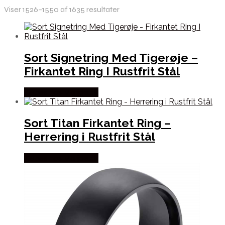
Viser 1526–1550 af 1635 resultater
Sort Signetring Med Tigerøje –
Firkantet Ring I Rustfrit Stål
Købes hos Marjoe.dk
Sort Titan Firkantet Ring –
Herrering i Rustfrit Stål
Købes hos Marjoe.dk