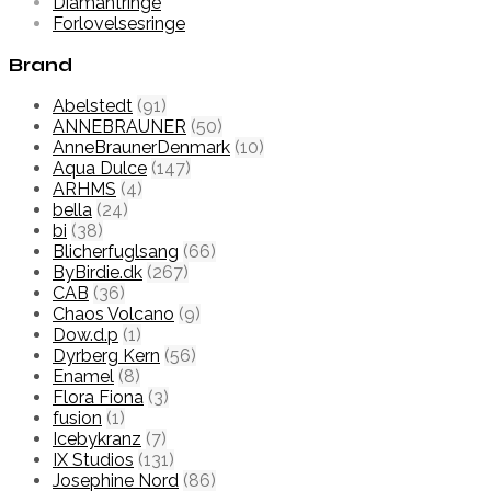
Diamantringe
Forlovelsesringe
Brand
Abelstedt
(91)
ANNEBRAUNER
(50)
AnneBraunerDenmark
(10)
Aqua Dulce
(147)
ARHMS
(4)
bella
(24)
bi
(38)
Blicherfuglsang
(66)
ByBirdie.dk
(267)
CAB
(36)
Chaos Volcano
(9)
Dow.d.p
(1)
Dyrberg Kern
(56)
Enamel
(8)
Flora Fiona
(3)
fusion
(1)
Icebykranz
(7)
IX Studios
(131)
Josephine Nord
(86)