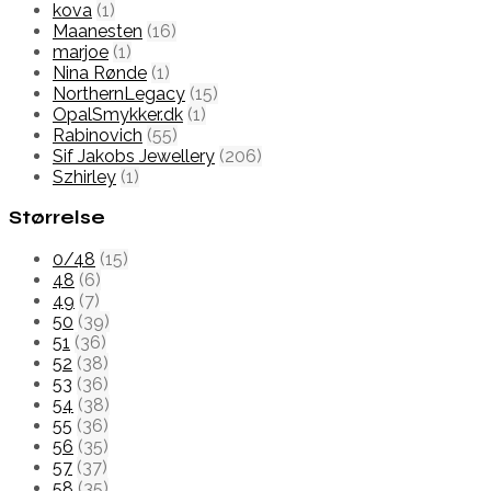
kova
(1)
Maanesten
(16)
marjoe
(1)
Nina Rønde
(1)
NorthernLegacy
(15)
OpalSmykker.dk
(1)
Rabinovich
(55)
Sif Jakobs Jewellery
(206)
Szhirley
(1)
Størrelse
0/48
(15)
48
(6)
49
(7)
50
(39)
51
(36)
52
(38)
53
(36)
54
(38)
55
(36)
56
(35)
57
(37)
58
(35)