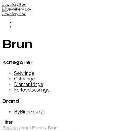
Jewellery Box
Jewellery Box
Brun
Kategorier
Sølvringe
Guldringe
Diamantringe
Forlovelsesringe
Brand
ByBirdie.dk
(2)
Filter
Forside
/
Vare Farve
/
Brun