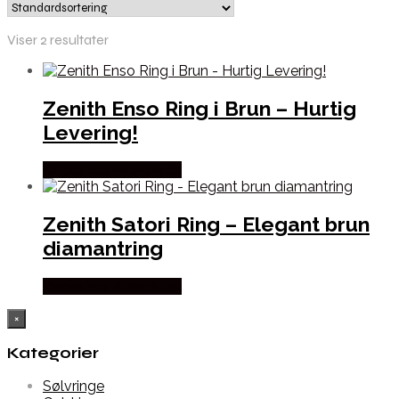
Viser 2 resultater
Zenith Enso Ring i Brun – Hurtig
Levering!
Købes hos Bybirdie.dk
Zenith Satori Ring – Elegant brun
diamantring
Købes hos Bybirdie.dk
×
Kategorier
Sølvringe